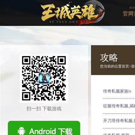
HO
官网
攻略
您当前的位置
首页>
游
传奇私服家族is
征服传奇私服,
扫一扫 下载游戏
开刀塔传奇私服