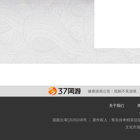
健康游戏公告：
抵制不良游戏，
关于我们
国新出审[2026]108号
|
著作权人：青岛传奇精英信
文化市