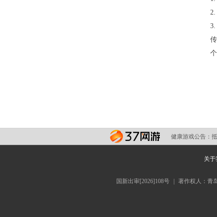
2
3
传
个
健康游戏公告：
关于
国新出审[2026]108号
|
著作权人：青