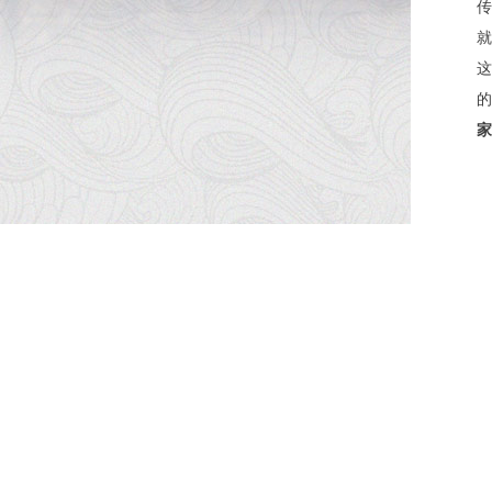
传
就
这
的
家