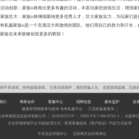
. 活动创新：家族is将推出更多有趣的活动，丰富玩家的游戏生活，增强
. 家族壮大：家族is将继续吸纳更多优秀人才，壮大家族实力，为玩家们
奇私服家族is是一个充满活力和激情的团队。他们用自己的努力和汗水
家族在未来能够创造更多的辉煌！
抵制不良游戏，拒绝盗版游戏。 注意自我保护，谨防受骗上当。 适度游戏益脑，沉迷
我们
商务合作
客服中心
招聘信息
家长监护
自
健康管理师报考与咨询·传奇私服平台
工信部备案查询
|
岛传奇精英信息技术有限公司
|
2026SR231747
|
ISBN 978-7-498-05701-3
|
出版单
文化市场举报平台
纠纷处理方式：联系客服或依《用户协议》约定方式处理
不良信息举报中心
互联网文化经营单位