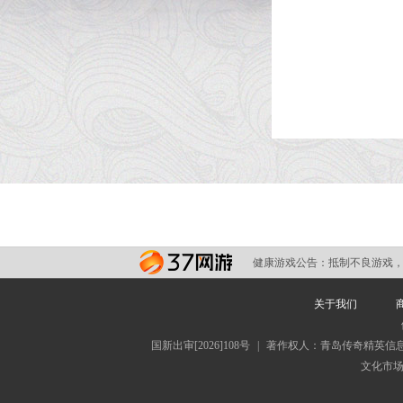
健康游戏公告：
抵制不良游戏，
关于我们
国新出审[2026]108号
|
著作权人：青岛传奇精英信
文化市