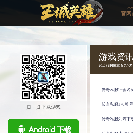
HO
官网
游戏资
您当前的位置
首页>
游
传奇私服行会名
传奇私服170版
扫一扫 下载游戏
传奇私服列表下