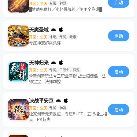
启动
开区：全天
专属
神器
█赞助免费打╱小怪爆战神╱剑甲全靠爆█
天魔圣域
启动
开区：全天
神宠，专属，元素
专属神宠超爽杀怪
天神归来
开区：全天
专属，三职业，微变
启动
全新创新玩法★三职业平衡 战士招傀儡，法
师宝宝，法师群控
决战平安京
开区：全天
专属
神器
启动
独家创新元素反应，专属BUFF，五行相生相
克，PK超爽