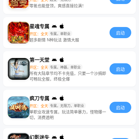
零氪也能登顶，爽感直接拉满！
星魂专属
启动
开区：全天
专属，单职业
超多剧情 N种玩法 激情大服
第一天堂
开区：全天
专属，神器，单职业
启动
所有大陆章节均不卡充值，只要一个沙捐即
可畅玩全服，终极全爆
疯刀专属
开区：全天
专属，无限刀，单职业
启动
单职业攻速专属，玩法简单暴力，怪物爆一
切，消费透明
幻影迷失