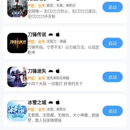
开区：全天
超变，专属，单职业
启动
全网唯一·无CD刀刀烈火，无CD刀刀逐日，
无CD刀刀开天斩
刀锋传说
开区：全天
无限刀
神器
启动
刀锋所指，寸草不生！以刃破万法，以战定
乾坤
刀锋迷失
启动
开区：全天
迷失单职业神器
十四个大陆 一切靠打 肝帝的天下
冰雪之城
开区：全天
冰雪，单职业
启动
无套路，无隐藏，无暗坑，大小神魔，超级
梦，散人玩家随便搞