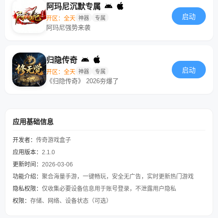
阿玛尼沉默专属
启动
开区：全天
神器
专属
阿玛尼强势来袭
归隐传奇
启动
开区：全天
神器
专属
《归隐传奇》 2026夯爆了
应用基础信息
开发者：
传奇游戏盒子
应用版本：
2.1.0
更新时间：
2026-03-06
功能介绍：
聚合海量手游，一键畅玩，安全无广告，实时更新热门游戏
隐私权限：
仅收集必要设备信息用于账号登录，不泄露用户隐私
权限：
存储、网络、设备状态（可选）