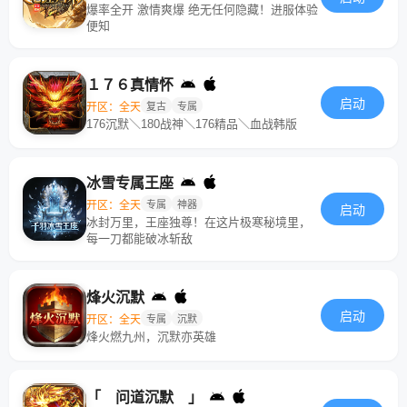
爆率全开 激情爽爆 绝无任何隐藏！进服体验
便知
１７６真情怀
启动
开区：全天
复古
专属
176沉默＼180战神＼176精品＼血战韩版
冰雪专属王座
开区：全天
专属
神器
启动
冰封万里，王座独尊！在这片极寒秘境里，
每一刀都能破冰斩敌
烽火沉默
启动
开区：全天
专属
沉默
烽火燃九州，沉默亦英雄
「 问道沉默 」