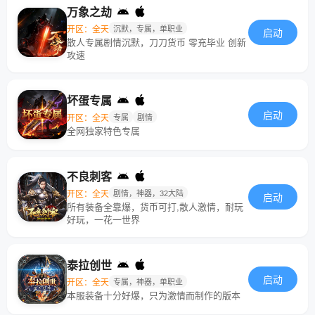
万象之劫
开区：全天
沉默，专属，单职业
启动
散人专属剧情沉默，刀刀货币 零充毕业 创新
攻速
坏蛋专属
启动
开区：全天
专属
剧情
全网独家特色专属
不良刺客
开区：全天
剧情，神器，32大陆
启动
所有装备全靠爆，货币可打,散人激情，耐玩
好玩，一花一世界
泰拉创世
启动
开区：全天
专属，神器，单职业
本服装备十分好爆，只为激情而制作的版本