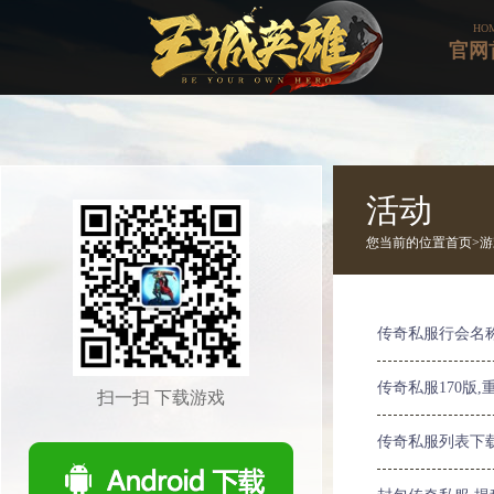
HO
官网
活动
您当前的位置
首页>
游
传奇私服行会名
传奇私服170版
扫一扫 下载游戏
传奇私服列表下