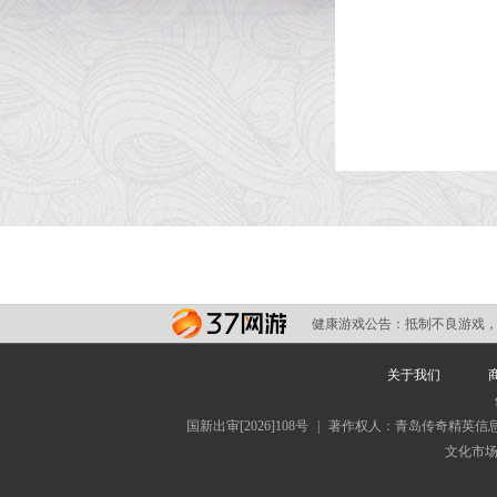
健康游戏公告：
抵制不良游戏，
关于我们
国新出审[2026]108号
|
著作权人：青岛传奇精英信
文化市