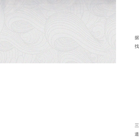
据
找
三
道