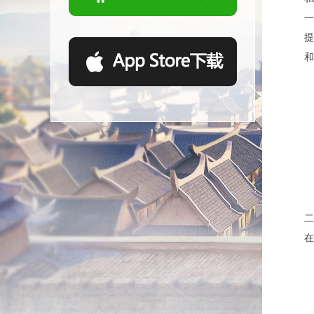
一
提
和
二