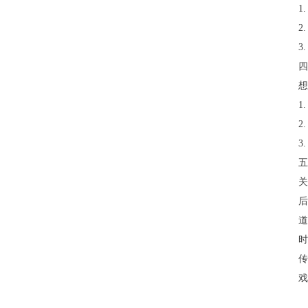
1
2
3
四
想
1
2
3
五
关
后
道
时
传
戏