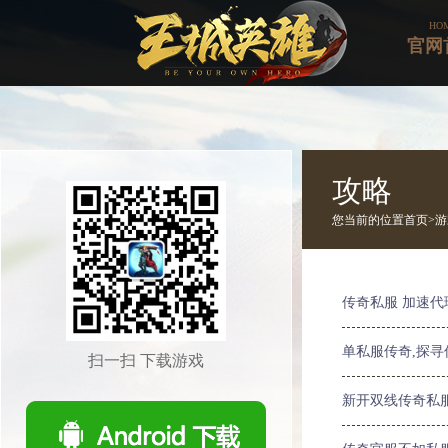
HO
官网
攻略
您当前的位置
首页>
游
传奇私服 加速代
单私服传奇,探
扫一扫 下载游戏
新开双线传奇私