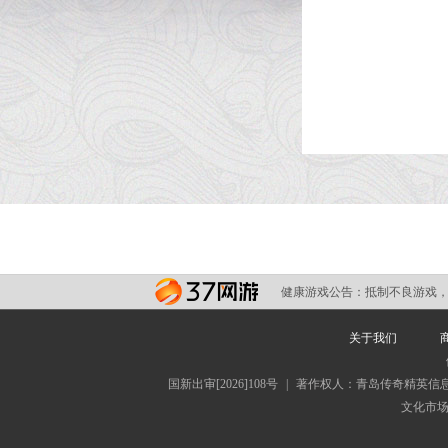
健康游戏公告：
抵制不良游戏，
关于我们
国新出审[2026]108号
|
著作权人：青岛传奇精英信
文化市