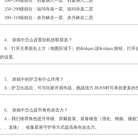
00~249级前往：石墓洞穴一层、石墓洞穴二层
50~299级前往：祖玛寺庙一层、祖玛寺庙二层
00~319级前往：赤月峡谷一层、赤月峡谷二层
4、 游戏中怎么设置挂机拾取筛选？
：打开主界面右上方（地图区域下）的&ldquo;设&rdquo;按钮，打开设置
的设置。
5、 游戏中的护卫有什么作用？
：护卫出战后，可与玩家并肩作战，挑战强力 BOSS时可承担更多的
6、 游戏中怎么提升角色攻击力？
A：我们推荐角色提升等级、穿戴套装、装备锻造（强化、精炼、镶嵌宝
、、龙珠）、收集星座守护等方式提高角色攻击力。