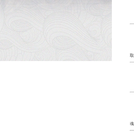
2
2
3
A
取
A
魂