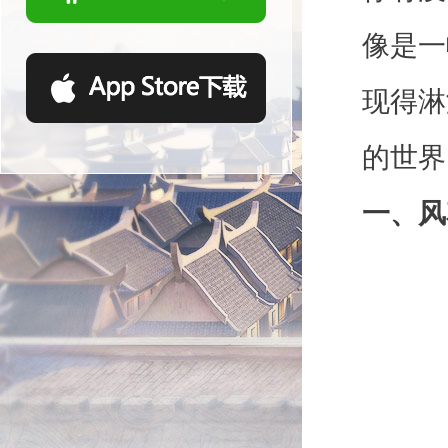
像是一
现得淋
的世界
一、风