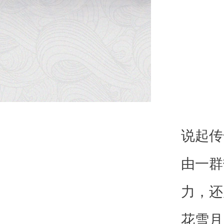
说起传
由一群
力，还
花雪月