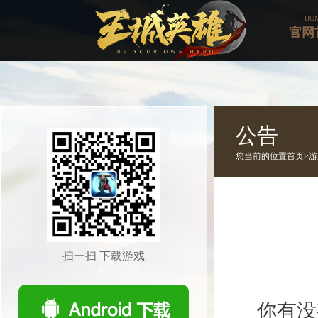
HO
官网
公告
您当前的位置
首页>
游
扫一扫 下载游戏
你有没