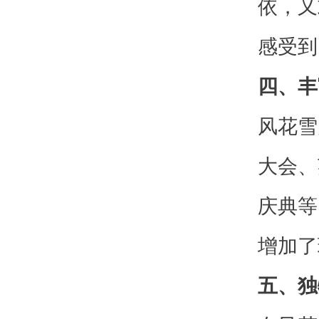
依，又
感受到
四、丰
风花雪
大会、
庆典等
增加了
五、独