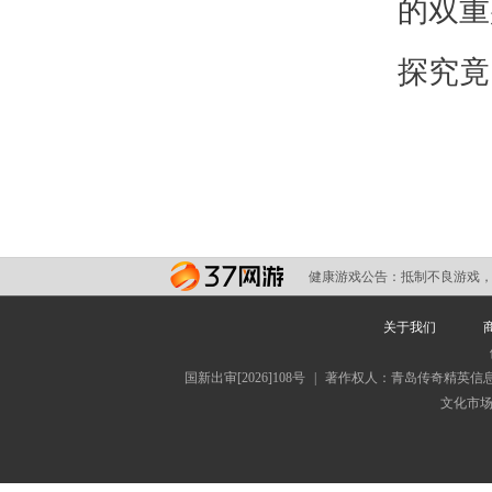
的双重
探究竟
健康游戏公告：
抵制不良游戏，
关于我们
国新出审[2026]108号
|
著作权人：青岛传奇精英信
文化市